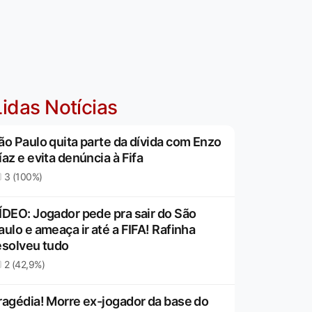
idas Notícias
ão Paulo quita parte da dívida com Enzo
íaz e evita denúncia à Fifa
3 (100%)
ÍDEO: Jogador pede pra sair do São
aulo e ameaça ir até a FIFA! Rafinha
esolveu tudo
2 (42,9%)
ragédia! Morre ex-jogador da base do