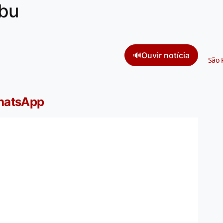
bu
🔊
Ouvir notícia
São 
WhatsApp