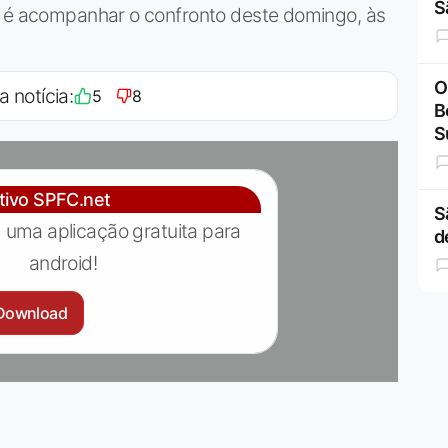
S
o é acompanhar o confronto deste domingo, às
O
a notícia:
5
8
B
S
ativo SPFC.net
S
 uma aplicação gratuita para
d
android!
Download