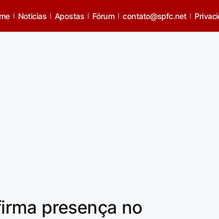
me
Noticias
Apostas
Fórum
contato@spfc.net
Privac
irma presença no