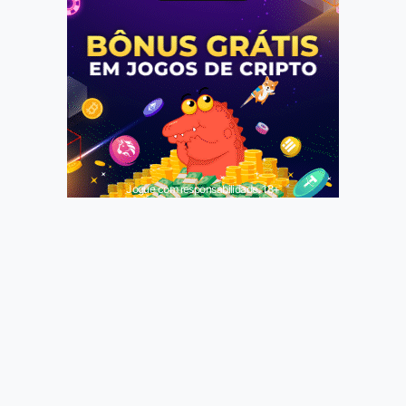
Jogue com responsabilidade. 18+