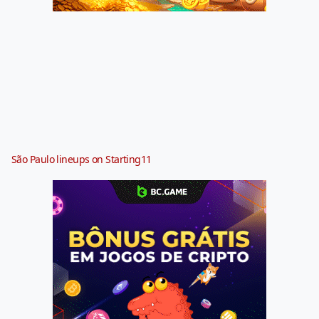
São Paulo lineups on Starting11