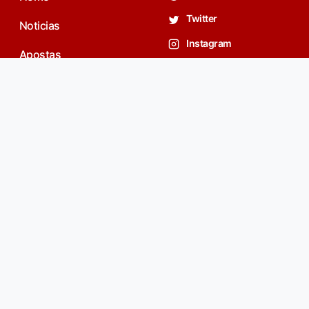
Twitter
Noticias
Instagram
Apostas
Fórum
contato@spfc.net
Privacidade
Youtube SPFC.net
Cadastro
Login
©Copyright 2007 - 2026 | 08/08/2026 - 07:56 | Criado por: Thiago
Dos Reis