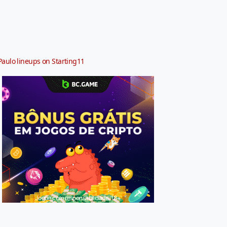
Paulo lineups on Starting11
Jogue com responsabilidade. 18+