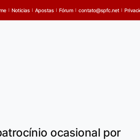
me
Noticias
Apostas
Fórum
contato@spfc.net
Privac
atrocínio ocasional por