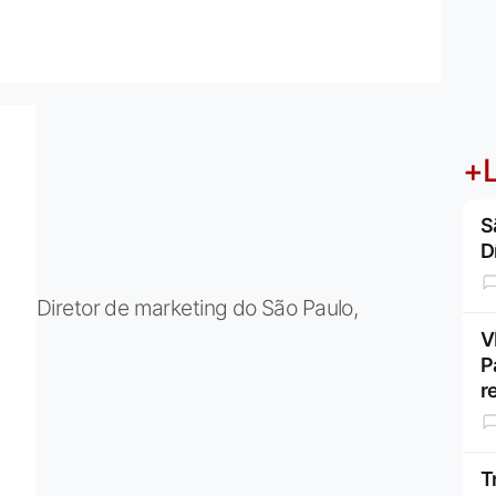
+L
S
D
Diretor de marketing do São Paulo,
V
P
r
T