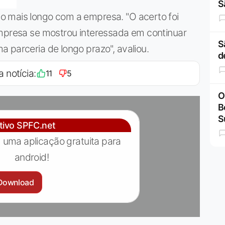
S
o mais longo com a empresa. "O acerto foi
empresa se mostrou interessada em continuar
S
 parceria de longo prazo", avaliou.
d
a notícia:
11
5
O
B
S
ativo SPFC.net
 uma aplicação gratuita para
android!
Download