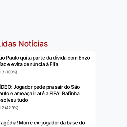
idas Notícias
ão Paulo quita parte da dívida com Enzo
íaz e evita denúncia à Fifa
3 (100%)
ÍDEO: Jogador pede pra sair do São
aulo e ameaça ir até a FIFA! Rafinha
esolveu tudo
2 (42,9%)
ragédia! Morre ex-jogador da base do