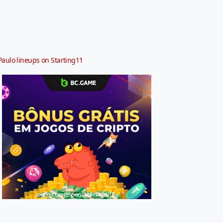
Paulo lineups on Starting11
Jogue com responsabilidade. 18+