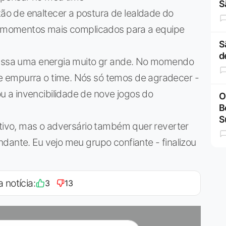
S
o de enaltecer a postura de lealdade do
os momentos mais complicados para a equipe
S
d
 passa uma energia muito gr ande. No momendo
 empurra o time. Nós só temos de agradecer -
 a invencibilidade de nove jogos do
O
B
S
itivo, mas o adversário também quer reverter
dante. Eu vejo meu grupo confiante - finalizou
a notícia:
3
13