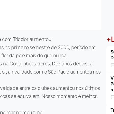
+L
de com Tricolor aumentou
ians no primeiro semestre de 2000, período em
S
 flor da pele mais do que nunca,
D
os na Copa Libertadores. Dez anos depois, a
dor, a rivalidade com o São Paulo aumentou nos
V
P
ivalidade entre os clubes aumentou nos últimos
r
forças se equivalem. Nosso momento é melhor,
T
e pensar no meu time'