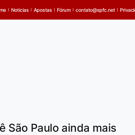
me
Noticias
Apostas
Fórum
contato@spfc.net
Privac
vê São Paulo ainda mais