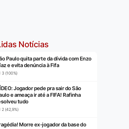
idas Notícias
ão Paulo quita parte da dívida com Enzo
íaz e evita denúncia à Fifa
3 (100%)
ÍDEO: Jogador pede pra sair do São
aulo e ameaça ir até a FIFA! Rafinha
esolveu tudo
2 (42,9%)
ragédia! Morre ex-jogador da base do