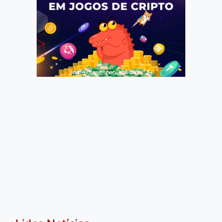
Jogue com responsabilidade. 18+