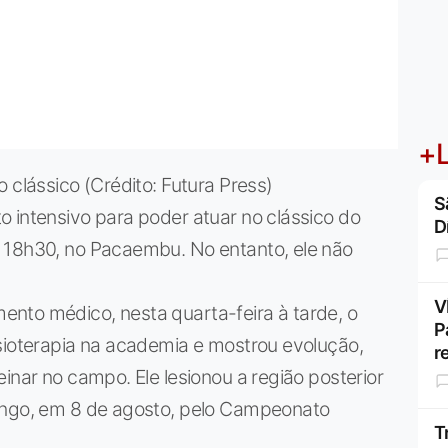
+L
 clássico (Crédito: Futura Press)
S
 intensivo para poder atuar no clássico do
D
 18h30, no Pacaembu. No entanto, ele não
V
nto médico, nesta quarta-feira à tarde, o
P
isioterapia na academia e mostrou evolução,
r
inar no campo. Ele lesionou a região posterior
mengo, em 8 de agosto, pelo Campeonato
T