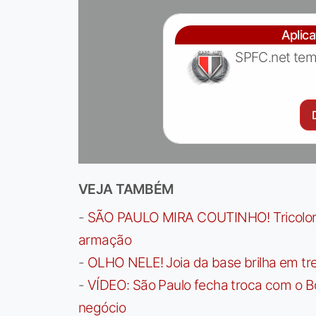
Aplic
SPFC.net tem
VEJA TAMBÉM
-
SÃO PAULO MIRA COUTINHO! Tricolor a
armação
-
OLHO NELE! Joia da base brilha em trei
-
VÍDEO: São Paulo fecha troca com o Bo
negócio