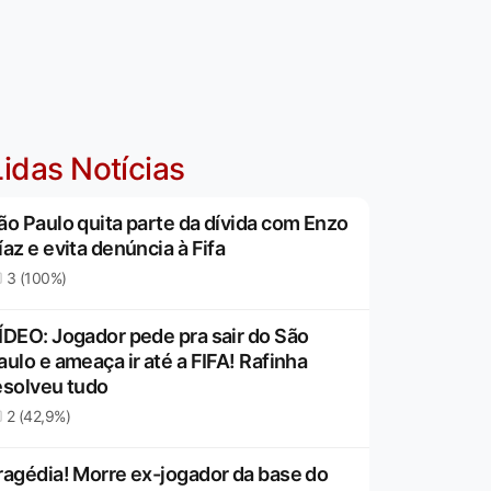
idas Notícias
ão Paulo quita parte da dívida com Enzo
íaz e evita denúncia à Fifa
3 (100%)
ÍDEO: Jogador pede pra sair do São
aulo e ameaça ir até a FIFA! Rafinha
esolveu tudo
2 (42,9%)
ragédia! Morre ex-jogador da base do