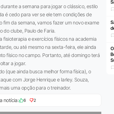
S
 durante a semana para jogar o clássico, estilo
a é cedo para ver se ele tem condições de
 o fim da semana, vamos fazer um novo exame
S
d
 do clube, Paulo de Faria.
 fisioterapia e exercícios físicos na academia
arde, ou até mesmo na sexta-feira, ele ainda
O
B
to físico no campo. Portanto, até domingo terá
S
tar a jogar.
o (que ainda busca melhor forma física), o
taque com Jorge Henrique e Iarley. Souza,
é mais uma opção para o treinador.
a notícia:
6
2