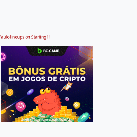
Paulo lineups on Starting11
Jogue com responsabilidade. 18+