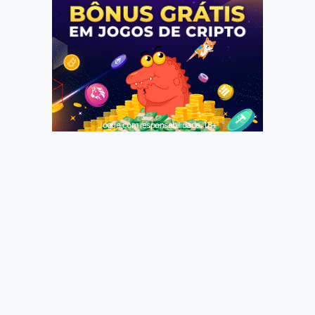
Jogue com responsabilidade. 18+