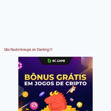
São Paulo lineups on Starting11