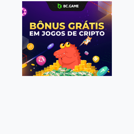
Jogue com responsabilidade. 18+