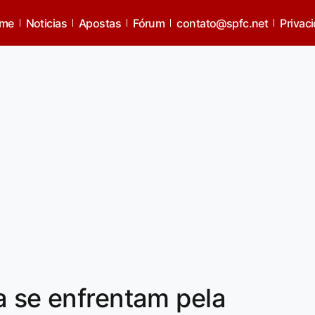
me
Noticias
Apostas
Fórum
contato@spfc.net
Privac
a se enfrentam pela