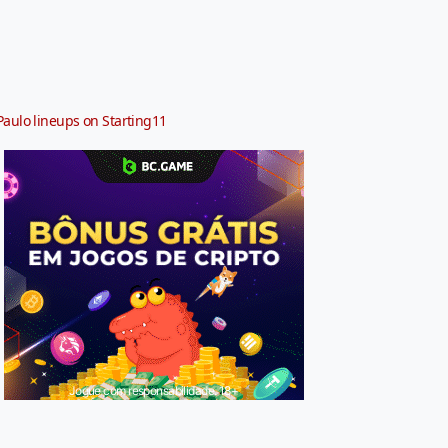
Paulo lineups on Starting11
Jogue com responsabilidade. 18+