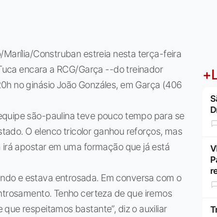
/Marília/Construban estreia nesta terça-feira
o Tuca encara a RCG/Garça --do treinador
+L
20h no ginásio João Gonzáles, em Garça (406
S
D
equipe são-paulina teve pouco tempo para se
Estado. O elenco tricolor ganhou reforços, mas
a irá apostar em uma formação que já está
V
P
r
ndo e estava entrosada. Em conversa com o
entrosamento. Tenho certeza de que iremos
que respeitamos bastante”, diz o auxiliar
T