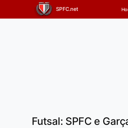
SPFC.net
Ho
Futsal: SPFC e Garç