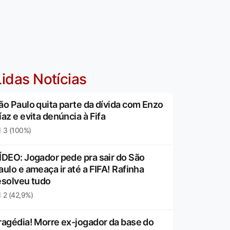
idas Notícias
ão Paulo quita parte da dívida com Enzo
íaz e evita denúncia à Fifa
3 (100%)
ÍDEO: Jogador pede pra sair do São
aulo e ameaça ir até a FIFA! Rafinha
esolveu tudo
2 (42,9%)
ragédia! Morre ex-jogador da base do