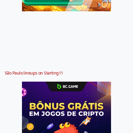
São Paulo lineups on Starting11