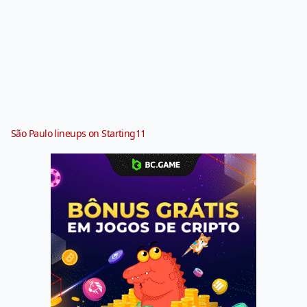
São Paulo lineups on Starting11