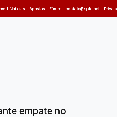
me
Noticias
Apostas
Fórum
contato@spfc.net
Privac
rante empate no