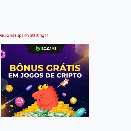
Paulo lineups on Starting11
Jogue com responsabilidade. 18+