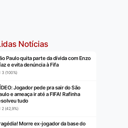
idas Notícias
ão Paulo quita parte da dívida com Enzo
íaz e evita denúncia à Fifa
3 (100%)
ÍDEO: Jogador pede pra sair do São
aulo e ameaça ir até a FIFA! Rafinha
esolveu tudo
2 (42,9%)
ragédia! Morre ex-jogador da base do