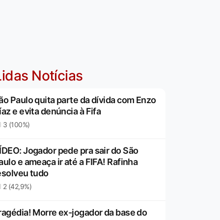
idas Notícias
ão Paulo quita parte da dívida com Enzo
íaz e evita denúncia à Fifa
3 (100%)
ÍDEO: Jogador pede pra sair do São
aulo e ameaça ir até a FIFA! Rafinha
esolveu tudo
2 (42,9%)
ragédia! Morre ex-jogador da base do