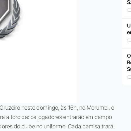
S
U
e
O
B
S
o Cruzeiro neste domingo, às 16h, no Morumbi, o
ra a torcida: os jogadores entrarão em campo
res do clube no uniforme. Cada camisa trará