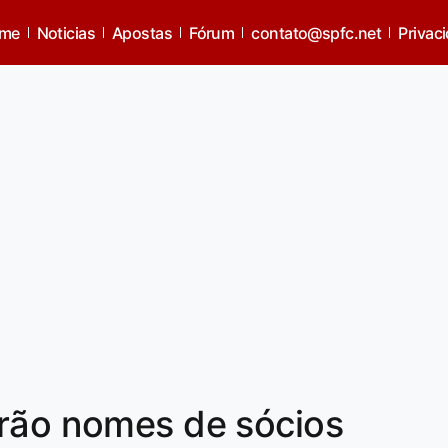
me
Noticias
Apostas
Fórum
contato@spfc.net
Privac
arão nomes de sócios