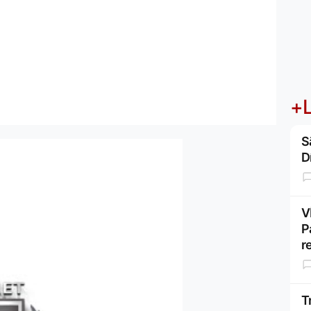
+L
S
D
V
P
r
T