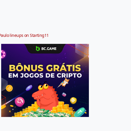
Paulo lineups on Starting11
Jogue com responsabilidade. 18+