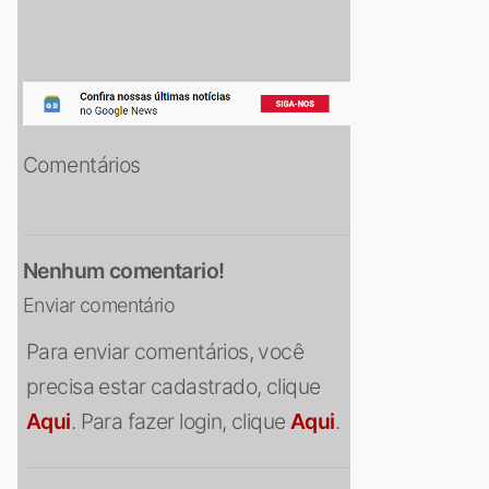
Comentários
Nenhum comentario!
Enviar comentário
Para enviar comentários, você
precisa estar cadastrado, clique
Aqui
. Para fazer login, clique
Aqui
.