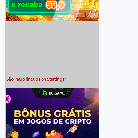
São Paulo lineups on Starting11