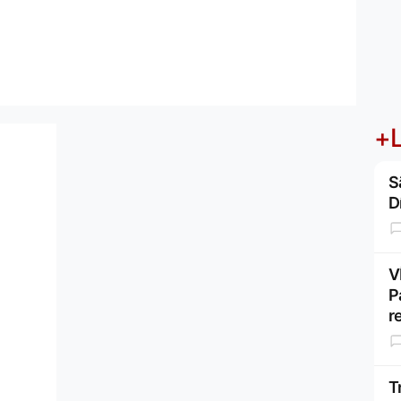
+L
S
D
V
P
r
T