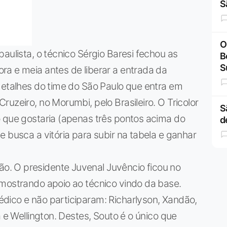
S
O
aulista, o técnico Sérgio Baresi fechou as
B
S
ra e meia antes de liberar a entrada da
detalhes do time do São Paulo que entra em
uzeiro, no Morumbi, pelo Brasileiro. O Tricolor
S
o que gostaria (apenas três pontos acima do
d
 busca a vitória para subir na tabela e ganhar
. O presidente Juvenal Juvêncio ficou no
 mostrando apoio ao técnico vindo da base.
dico e não participaram: Richarlyson, Xandão,
a e Wellington. Destes, Souto é o único que