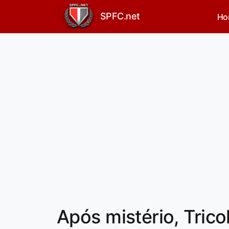
SPFC.net
Ho
Após mistério, Trico