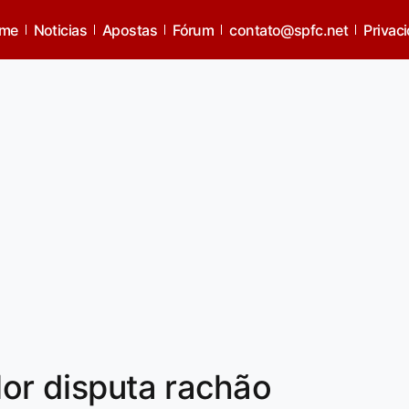
me
Noticias
Apostas
Fórum
contato@spfc.net
Privac
lor disputa rachão