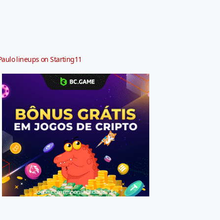
Paulo lineups on Starting11
Jogue com responsabilidade. 18+