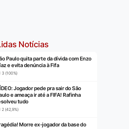
idas Notícias
ão Paulo quita parte da dívida com Enzo
íaz e evita denúncia à Fifa
3 (100%)
ÍDEO: Jogador pede pra sair do São
aulo e ameaça ir até a FIFA! Rafinha
esolveu tudo
2 (42,9%)
ragédia! Morre ex-jogador da base do