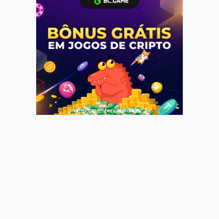
Jogue com responsabilidade. 18+