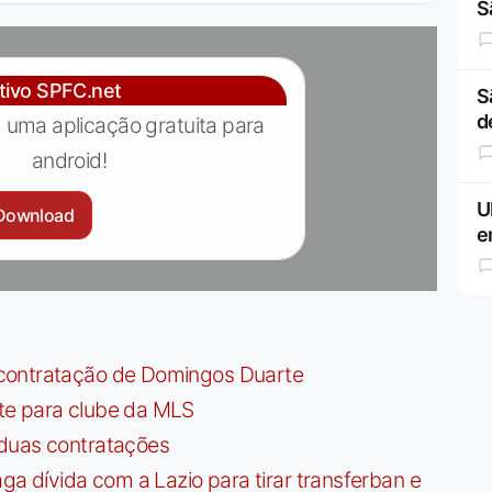
S
ativo SPFC.net
S
d
 uma aplicação gratuita para
android!
U
Download
e
contratação de Domingos Duarte
te para clube da MLS
 duas contratações
dívida com a Lazio para tirar transferban e