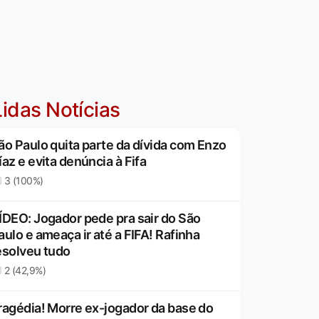
idas Notícias
ão Paulo quita parte da dívida com Enzo
íaz e evita denúncia à Fifa
3 (100%)
ÍDEO: Jogador pede pra sair do São
aulo e ameaça ir até a FIFA! Rafinha
esolveu tudo
2 (42,9%)
ragédia! Morre ex-jogador da base do