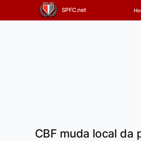
SPFC.net
Ho
CBF muda local da p