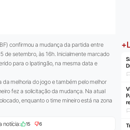
+L
CBF) confirmou a mudança da partida entre
 5 de setembro, às 16h. Inicialmente marcado
S
ferido para o Ipatingão, na mesma data e
D
ta da melhoria do jogo e também pelo melhor
V
neiro fez a solicitação da mudança. Na atual
P
 colocado, enquanto o time mineiro está na zona
r
a notícia:
15
6
T