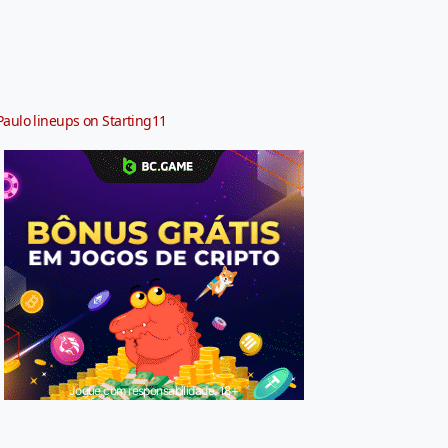
Paulo lineups on Starting11
Jogue com responsabilidade. 18+