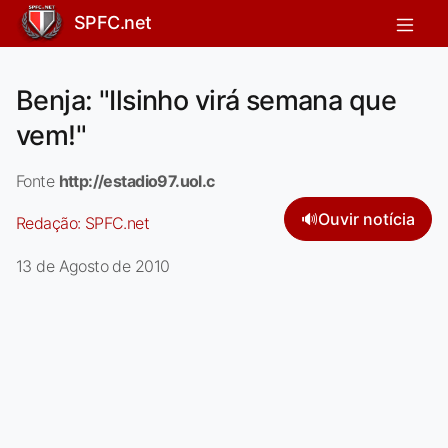
SPFC.net
Benja: "Ilsinho virá semana que
vem!"
Fonte
http://estadio97.uol.c
🔊
Ouvir notícia
Redação:
SPFC.net
13 de Agosto de 2010