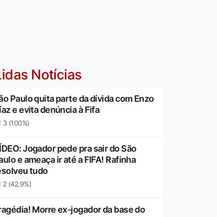
idas Notícias
ão Paulo quita parte da dívida com Enzo
íaz e evita denúncia à Fifa
3 (100%)
ÍDEO: Jogador pede pra sair do São
aulo e ameaça ir até a FIFA! Rafinha
esolveu tudo
2 (42,9%)
ragédia! Morre ex-jogador da base do