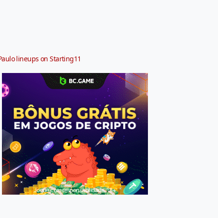
Paulo lineups on Starting11
Jogue com responsabilidade. 18+