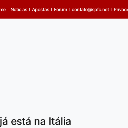
me
Noticias
Apostas
Fórum
contato@spfc.net
Privac
á está na Itália