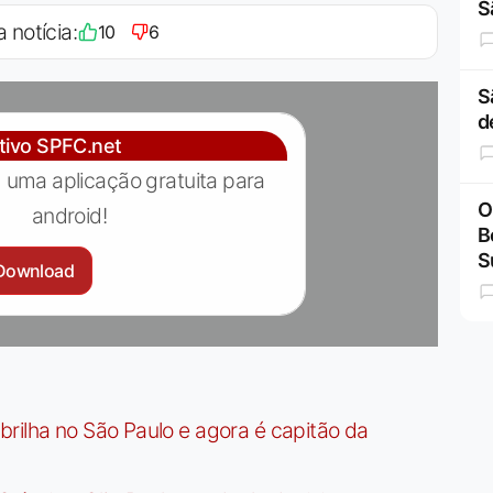
S
a notícia:
10
6
S
d
ativo SPFC.net
 uma aplicação gratuita para
O
android!
B
S
Download
rilha no São Paulo e agora é capitão da