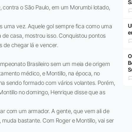
S
, contra o São Paulo, em um Morumbi lotado,
is uma vez. Aquele gol sempre fica como uma
U
e
a de casa, mostrou isso. Conquistou pontos
 de chegar lá e vencer.
O
B
Campeonato Brasileiro sem um meia de origem
S
tamento médico, e Montillo, na época, no
nha sendo formado com vários volantes. Porém,
Montillo no domingo, Henrique disse que as
har com um armador. A gente, que vem ali de
s, muda bastante. Com Roger e Montillo, vai ser