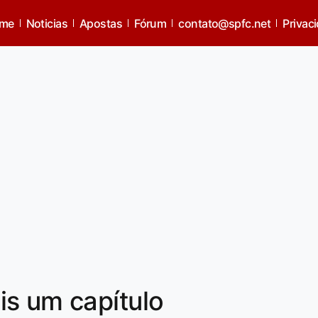
me
Noticias
Apostas
Fórum
contato@spfc.net
Privac
s um capítulo