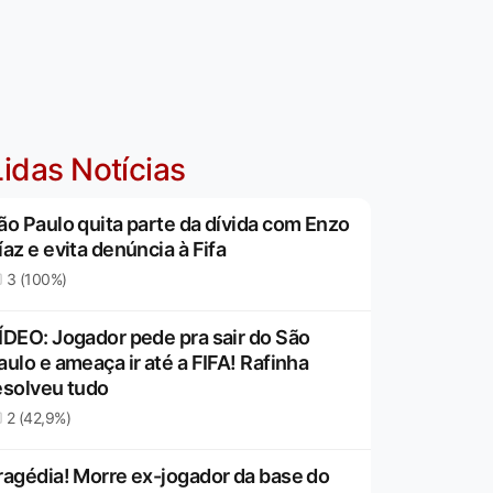
idas Notícias
ão Paulo quita parte da dívida com Enzo
íaz e evita denúncia à Fifa
3 (100%)
ÍDEO: Jogador pede pra sair do São
aulo e ameaça ir até a FIFA! Rafinha
esolveu tudo
2 (42,9%)
ragédia! Morre ex-jogador da base do