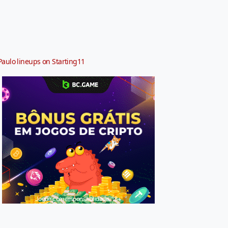
Paulo lineups on Starting11
Jogue com responsabilidade. 18+