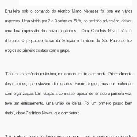
Brasileira sob o comando do técnico Mano Menezes foi boa em vários
aspectos. Uma vitória por 2 a 0 sobre os EUA, no território adversário, deixou
uma boa impressão dos novos jogadores.
Com Carlinhos Neves não foi
diferente. O preparador físico da Seleção e também do São Paulo só fez
elogios ao primeiro contato com o grupo.
"Foi uma experiência muito boa, me agradou muito o ambiente. Principalmente
dos meninos, que estavam interessados. Foram alegres, mas sem euforia e
com organização. Em relação à comissão, apesar de ter sido a primeira vez,
teve um entrosamento, uma união de ideias. Foi um primeiro passo bem
dado", disse Carlinhos Neves, que completou:
"Eu, particulamente, já tenho uma rodagem, mas é sempre emocionante