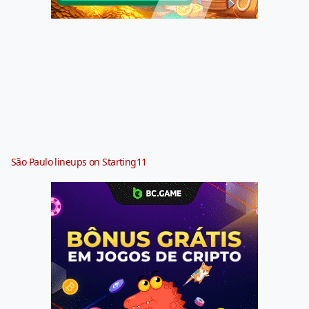
São Paulo lineups on Starting11