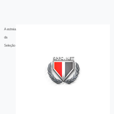
A estreia
da
Seleção