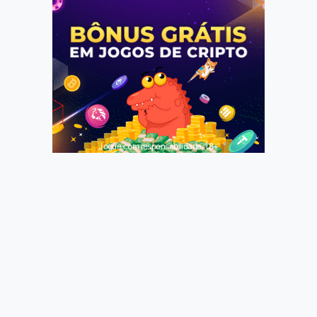
Jogue com responsabilidade. 18+