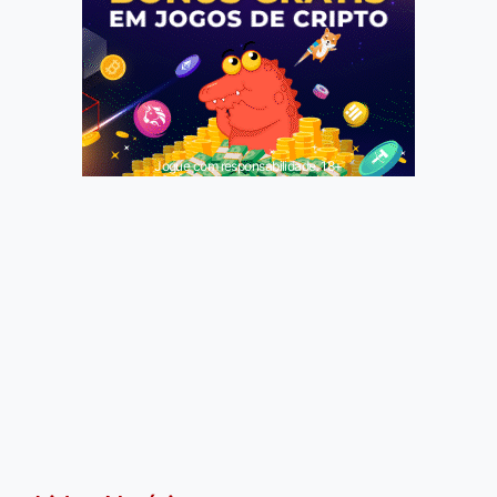
Jogue com responsabilidade. 18+