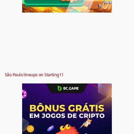
São Paulo lineups on Starting11