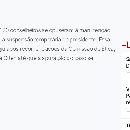
: 120 conselheiros se opuseram à manutenção
 a suspensão temporária do presidente. Essa
+L
giu após recomendações da Comissão de Ética,
e Olten até que a apuração do caso se
S
D
V
P
r
T