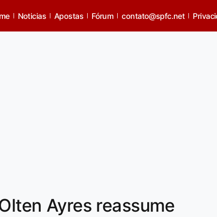
me
Noticias
Apostas
Fórum
contato@spfc.net
Privac
 Olten Ayres reassume