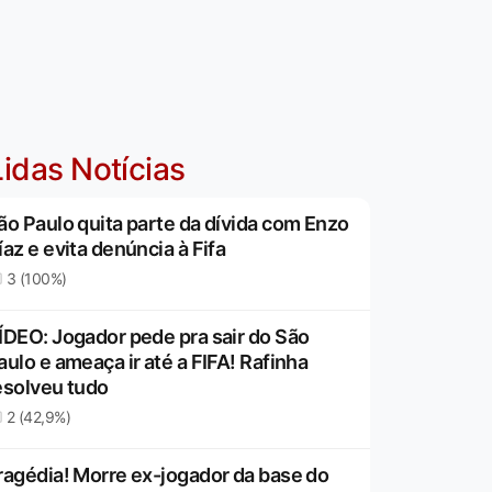
idas Notícias
ão Paulo quita parte da dívida com Enzo
íaz e evita denúncia à Fifa
3 (100%)
ÍDEO: Jogador pede pra sair do São
aulo e ameaça ir até a FIFA! Rafinha
esolveu tudo
2 (42,9%)
ragédia! Morre ex-jogador da base do