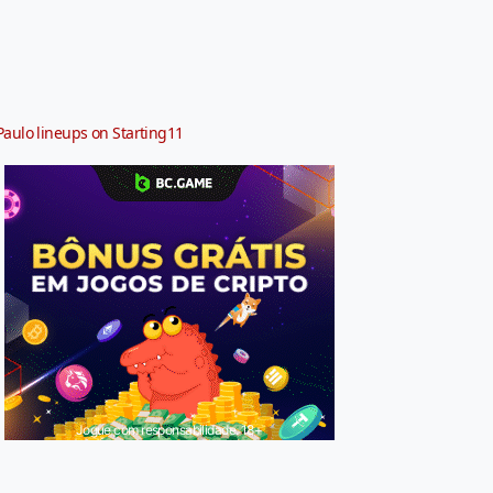
Paulo lineups on Starting11
Jogue com responsabilidade. 18+