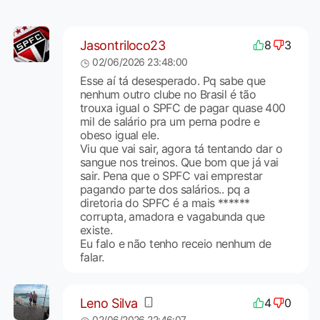
Jasontriloco23
8
3
02/06/2026 23:48:00
Esse aí tá desesperado. Pq sabe que
nenhum outro clube no Brasil é tão
trouxa igual o SPFC de pagar quase 400
mil de salário pra um perna podre e
obeso igual ele.
Viu que vai sair, agora tá tentando dar o
sangue nos treinos. Que bom que já vai
sair. Pena que o SPFC vai emprestar
pagando parte dos salários.. pq a
diretoria do SPFC é a mais ******
corrupta, amadora e vagabunda que
existe.
Eu falo e não tenho receio nenhum de
falar.
Leno Silva
4
0
02/06/2026 22:46:07