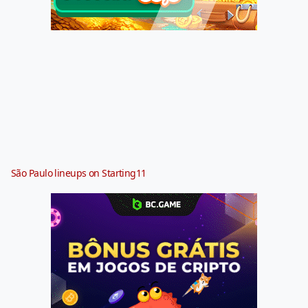
São Paulo lineups on Starting11