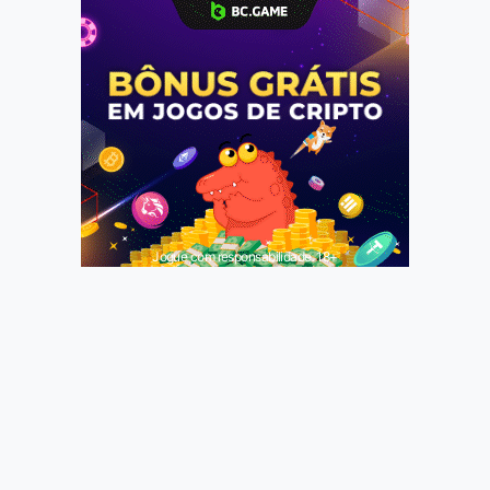
Jogue com responsabilidade. 18+