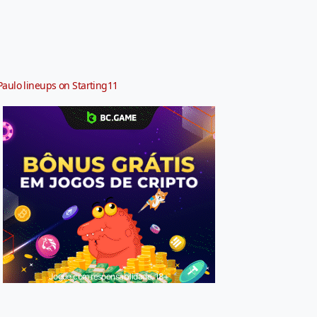
Paulo lineups on Starting11
Jogue com responsabilidade. 18+