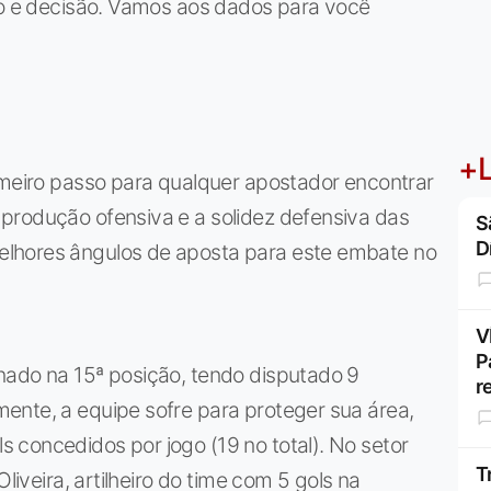
são e decisão. Vamos aos dados para você
+L
imeiro passo para qualquer apostador encontrar
produção ofensiva e a solidez defensiva das
S
D
lhores ângulos de aposta para este embate no
V
P
ado na 15ª posição, tendo disputado 9
r
ente, a equipe sofre para proteger sua área,
 concedidos por jogo (19 no total). No setor
T
liveira, artilheiro do time com 5 gols na