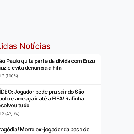
idas Notícias
ão Paulo quita parte da dívida com Enzo
íaz e evita denúncia à Fifa
3 (100%)
ÍDEO: Jogador pede pra sair do São
aulo e ameaça ir até a FIFA! Rafinha
esolveu tudo
2 (42,9%)
ragédia! Morre ex-jogador da base do