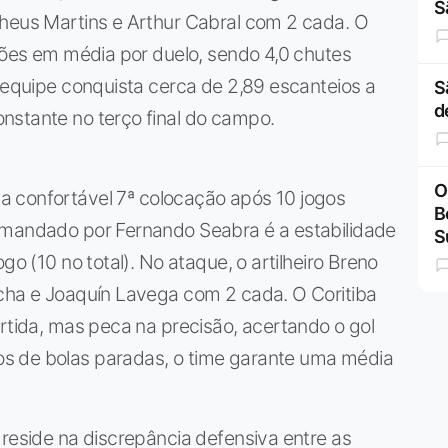
S
theus Martins e Arthur Cabral com 2 cada. O
ações em média por duelo, sendo 4,0 chutes
a equipe conquista cerca de 2,89 escanteios a
S
d
nstante no terço final do campo.
O
 confortável 7ª colocação após 10 jogos
B
omandado por Fernando Seabra é a estabilidade
S
go (10 no total). No ataque, o artilheiro Breno
ocha e Joaquín Lavega com 2 cada. O Coritiba
artida, mas peca na precisão, acertando o gol
s de bolas paradas, o time garante uma média
 reside na discrepância defensiva entre as