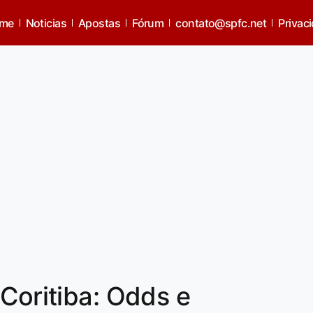
me
Noticias
Apostas
Fórum
contato@spfc.net
Privac
 Coritiba: Odds e