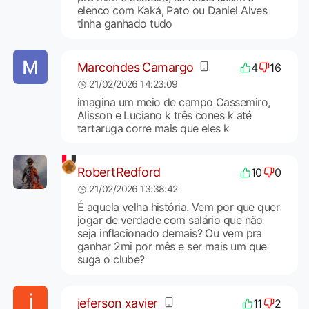
elenco com Kaká, Pato ou Daniel Alves
tinha ganhado tudo
Marcondes Camargo
4
16
21/02/2026 14:23:09
imagina um meio de campo Cassemiro,
Alisson e Luciano k três cones k até
tartaruga corre mais que eles k
RobertRedford
10
0
21/02/2026 13:38:42
É aquela velha história. Vem por que quer
jogar de verdade com salário que não
seja inflacionado demais? Ou vem pra
ganhar 2mi por mês e ser mais um que
suga o clube?
jeferson xavier
11
2