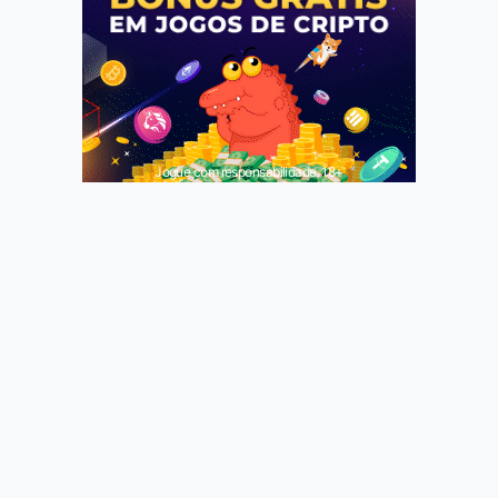
Jogue com responsabilidade. 18+