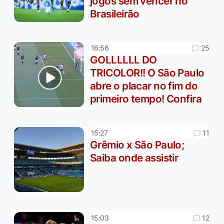
jogos sem vencer no
Brasileirão
25
16:56
GOLLLLLL DO
TRICOLOR!! O São Paulo
abre o placar no fim do
primeiro tempo! Confira
11
15:27
Grêmio x São Paulo;
Saiba onde assistir
12
15:03