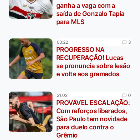
ganha a vaga com a
saída de Gonzalo Tapia
para MLS
3
00:22
PROGRESSO NA
RECUPERAÇÃO! Lucas
se pronuncia sobre lesão
e volta aos gramados
0
21:02
PROVÁVEL ESCALAÇÃO:
Com reforços liberados,
São Paulo tem novidade
para duelo contra o
Grêmio