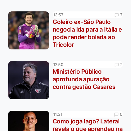
7
13:57
Goleiro ex-São Paulo
negocia ida para a Itália e
pode render bolada ao
Tricolor
2
12:50
Ministério Público
aprofunda apuração
contra gestão Casares
0
11:31
Como joga Iago? Lateral
revela o que aprendeu na