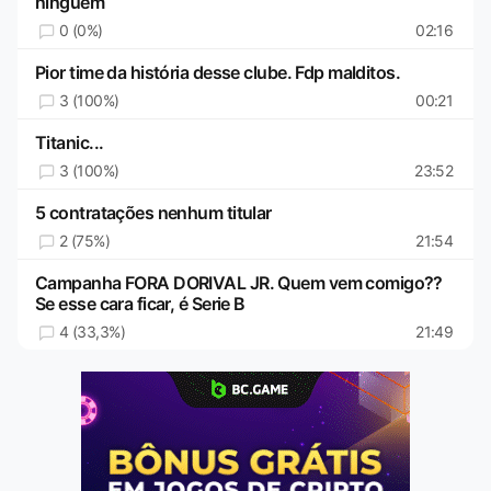
ninguém
0 (0%)
02:16
Pior time da história desse clube. Fdp malditos.
3 (100%)
00:21
Titanic...
3 (100%)
23:52
5 contratações nenhum titular
2 (75%)
21:54
Campanha FORA DORIVAL JR. Quem vem comigo??
Se esse cara ficar, é Serie B
4 (33,3%)
21:49