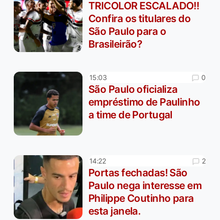
TRICOLOR ESCALADO!!
Confira os titulares do
São Paulo para o
Brasileirão?
0
15:03
São Paulo oficializa
empréstimo de Paulinho
a time de Portugal
2
14:22
Portas fechadas! São
Paulo nega interesse em
Philippe Coutinho para
esta janela.