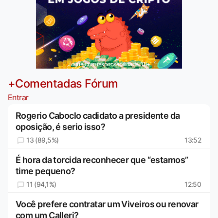
Jogue com responsabilidade. 18+
+Comentadas Fórum
Entrar
Rogerio Caboclo cadidato a presidente da
oposição, é serio isso?
13 (89,5%)
13:52
É hora da torcida reconhecer que “estamos”
time pequeno?
11 (94,1%)
12:50
Você prefere contratar um Viveiros ou renovar
com um Calleri?