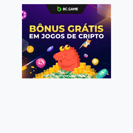
Jogue com responsabilidade. 18+