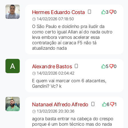
Hermes Eduardo Costa
3
0
14/02/2026 07:18:50
O São Paulo e doidinho pra iludir da
como certo igual Allan aí do nada outro
leva embora vamos acelerar essa
contratação aí caraca F5 não tá
atualizando nada
Alexandre Bastos
5
0
14/02/2026 02:04:42
E quem vai marcar com 6 atacantes,
Gandini? Vc? k
Natanael Alfredo Alfredo
6
1
13/02/2026 20:30:36
agora basta entrar na cabeça do crespo
porque é um bom técnico mas do nada