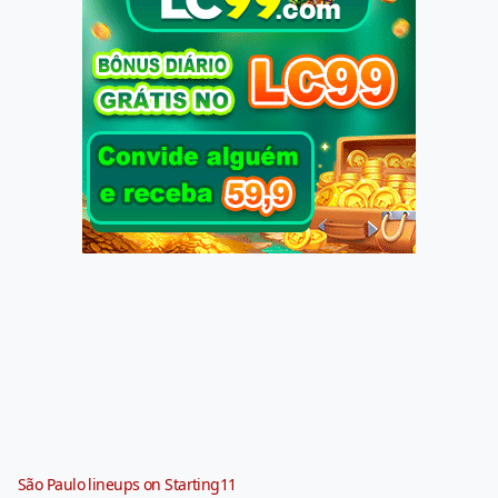
São Paulo lineups on Starting11