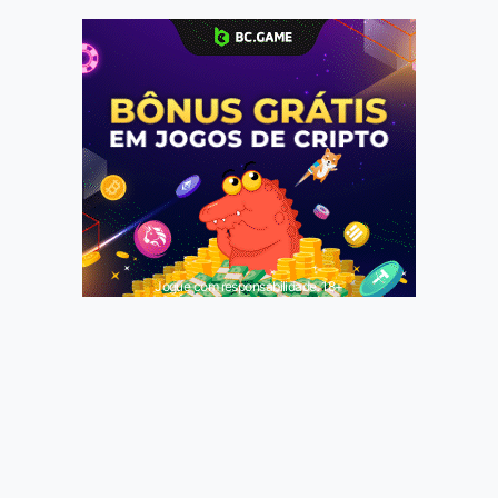
Jogue com responsabilidade. 18+