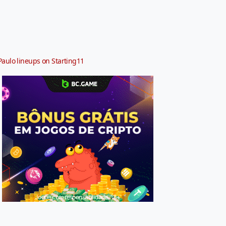
Paulo lineups on Starting11
Jogue com responsabilidade. 18+