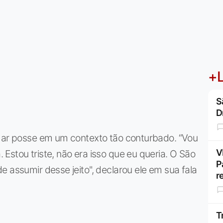
+L
S
D
omar posse em um contexto tão conturbado. “Vou
V
Estou triste, não era isso que eu queria. O São
P
 assumir desse jeito", declarou ele em sua fala
r
T