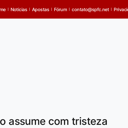
me
Noticias
Apostas
Fórum
contato@spfc.net
Privac
lo assume com tristeza