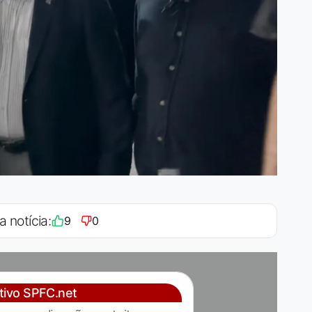
a notícia:
9
0
ativo SPFC.net