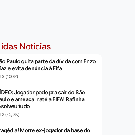
idas Notícias
ão Paulo quita parte da dívida com Enzo
íaz e evita denúncia à Fifa
3 (100%)
ÍDEO: Jogador pede pra sair do São
aulo e ameaça ir até a FIFA! Rafinha
esolveu tudo
2 (42,9%)
ragédia! Morre ex-jogador da base do