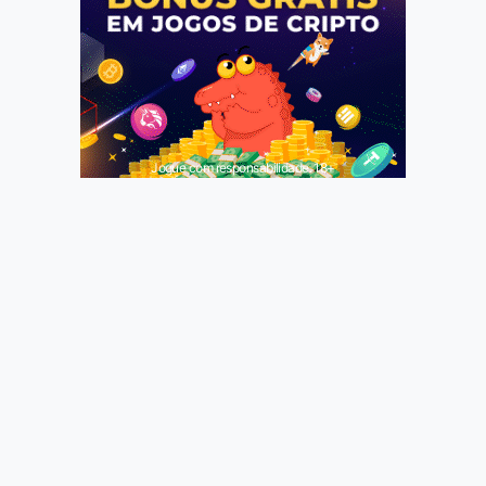
Jogue com responsabilidade. 18+