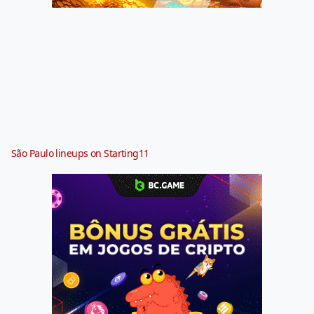
São Paulo lineups on Starting11