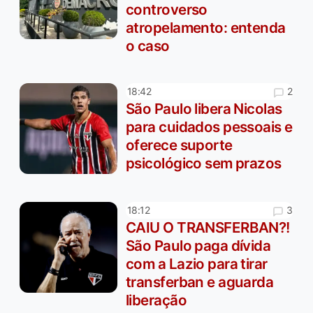
controverso
atropelamento: entenda
o caso
2
18:42
São Paulo libera Nicolas
para cuidados pessoais e
oferece suporte
psicológico sem prazos
3
18:12
CAIU O TRANSFERBAN?!
São Paulo paga dívida
com a Lazio para tirar
transferban e aguarda
liberação