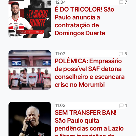
7
12:34
É DO TRICOLOR! São
Paulo anuncia a
contratação de
Domingos Duarte
5
11:02
POLÊMICA: Empresário
de possível SAF detona
conselheiro e escancara
crise no Morumbi
1
11:02
SEM TRANSFER BAN!
São Paulo quita
pendências com a Lazio