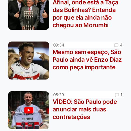
Afinal, onde está a Taça
das Bolinhas? Entenda
por que ela ainda não
chegou ao Morumbi
4
09:34
Mesmo sem espaço, São
Paulo ainda vê Enzo Díaz
como peça importante
1
08:29
VÍDEO: São Paulo pode
anunciar mais duas
contratações