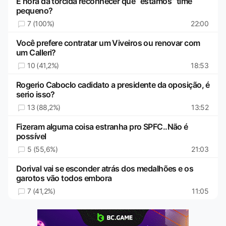
É hora da torcida reconhecer que “estamos” time
pequeno?
7 (100%)
22:00
Você prefere contratar um Viveiros ou renovar com
um Calleri?
10 (41,2%)
18:53
Rogerio Caboclo cadidato a presidente da oposição, é
serio isso?
13 (88,2%)
13:52
Fizeram alguma coisa estranha pro SPFC..Não é
possível
5 (55,6%)
21:03
Dorival vai se esconder atrás dos medalhões e os
garotos vão todos embora
7 (41,2%)
11:05