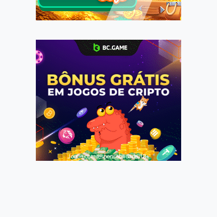
Jogue com responsabilidade. 18+