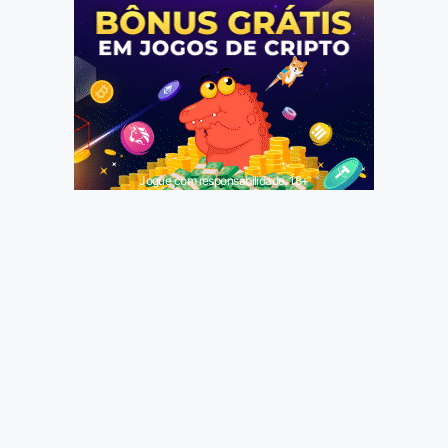
Jogue com responsabilidade. 18+