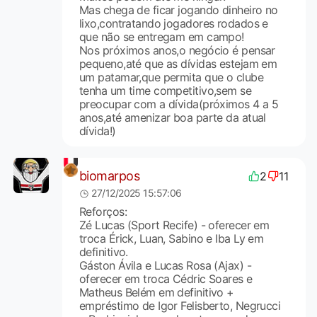
Mas chega de ficar jogando dinheiro no
lixo,contratando jogadores rodados e
que não se entregam em campo!
Nos próximos anos,o negócio é pensar
pequeno,até que as dívidas estejam em
um patamar,que permita que o clube
tenha um time competitivo,sem se
preocupar com a dívida(próximos 4 a 5
anos,até amenizar boa parte da atual
dívida!)
biomarpos
2
11
27/12/2025 15:57:06
Reforços:
Zé Lucas (Sport Recife) - oferecer em
troca Érick, Luan, Sabino e Iba Ly em
definitivo.
Gáston Ávila e Lucas Rosa (Ajax) -
oferecer em troca Cédric Soares e
Matheus Belém em definitivo +
empréstimo de Igor Felisberto, Negrucci