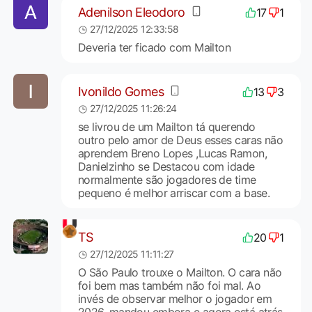
Adenilson Eleodoro
17
1
27/12/2025 12:33:58
Deveria ter ficado com Mailton
Ivonildo Gomes
13
3
27/12/2025 11:26:24
se livrou de um Mailton tá querendo
outro pelo amor de Deus esses caras não
aprendem Breno Lopes ,Lucas Ramon,
Danielzinho se Destacou com idade
normalmente são jogadores de time
pequeno é melhor arriscar com a base.
TS
20
1
27/12/2025 11:11:27
O São Paulo trouxe o Mailton. O cara não
foi bem mas também não foi mal. Ao
invés de observar melhor o jogador em
2026, mandou embora e agora está atrás