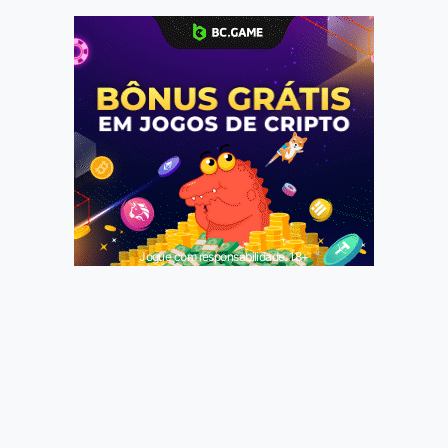
Jogue com responsabilidade. 18+