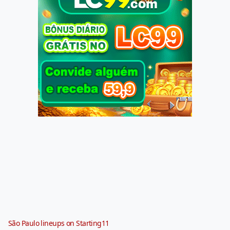
São Paulo lineups on Starting11