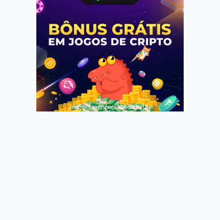
Jogue com responsabilidade. 18+