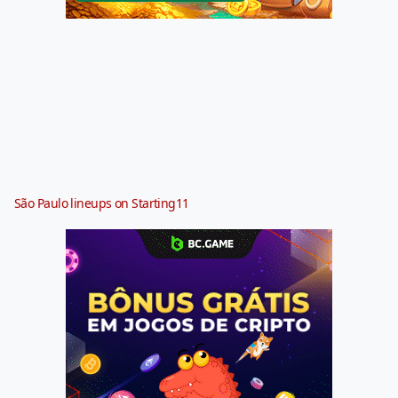
São Paulo lineups on Starting11