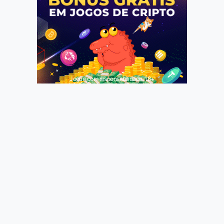
Jogue com responsabilidade. 18+