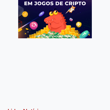
Jogue com responsabilidade. 18+