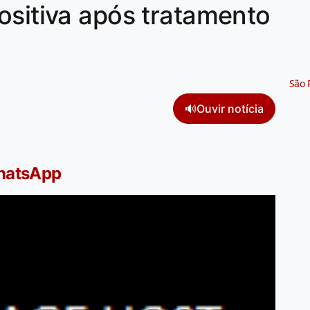
ositiva após tratamento
São 
🔊
Ouvir notícia
WhatsApp