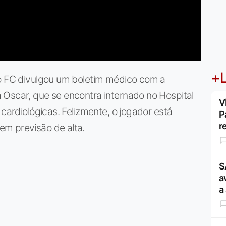
+L
lo FC divulgou um boletim médico com a
 Oscar, que se encontra internado no Hospital
V
 cardiológicas. Felizmente, o jogador está
P
r
m previsão de alta.
S
a
a