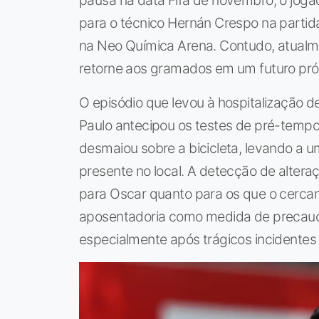
pausa na data Fifa de novembro, o jogado
para o técnico Hernán Crespo na partida
na Neo Química Arena. Contudo, atualme
retorne aos gramados em um futuro pró
O episódio que levou à hospitalização 
Paulo antecipou os testes de pré-tempo
desmaiou sobre a bicicleta, levando a 
presente no local. A detecção de altera
para Oscar quanto para os que o cercam
aposentadoria como medida de precaução
especialmente após trágicos incidentes