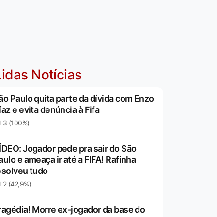
idas Notícias
ão Paulo quita parte da dívida com Enzo
íaz e evita denúncia à Fifa
3 (100%)
ÍDEO: Jogador pede pra sair do São
aulo e ameaça ir até a FIFA! Rafinha
esolveu tudo
2 (42,9%)
ragédia! Morre ex-jogador da base do