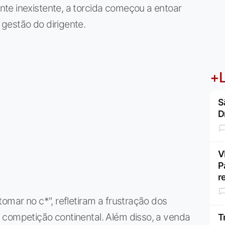
te inexistente, a torcida começou a entoar
gestão do dirigente.
+L
S
D
V
P
r
omar no c*", refletiram a frustração dos
 competição continental. Além disso, a venda
T