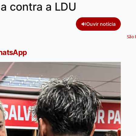
da contra a LDU
🔊
Ouvir notícia
São 
WhatsApp