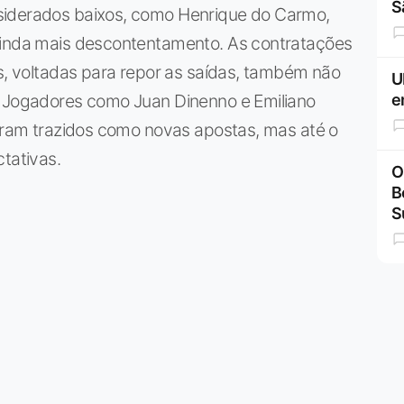
S
siderados baixos, como Henrique do Carmo,
 ainda mais descontentamento. As contratações
as, voltadas para repor as saídas, também não
U
e
. Jogadores como Juan Dinenno e Emiliano
foram trazidos como novas apostas, mas até o
tativas.
O
B
S