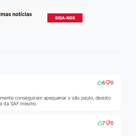
6
0
nalmente conseguiram apequenar o são paulo, desisto
rra da SAF mesmo.
7
0