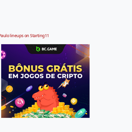
Paulo lineups on Starting11
Jogue com responsabilidade. 18+