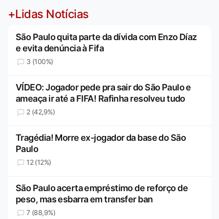
+Lidas Notícias
São Paulo quita parte da dívida com Enzo Díaz
e evita denúncia à Fifa
3 (100%)
VÍDEO: Jogador pede pra sair do São Paulo e
ameaça ir até a FIFA! Rafinha resolveu tudo
2 (42,9%)
Tragédia! Morre ex-jogador da base do São
Paulo
12 (12%)
São Paulo acerta empréstimo de reforço de
peso, mas esbarra em transfer ban
7 (88,9%)