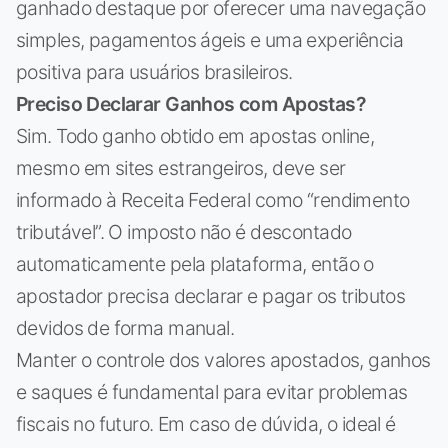
ganhado destaque por oferecer uma navegação
simples, pagamentos ágeis e uma experiência
positiva para usuários brasileiros.
Preciso Declarar Ganhos com Apostas?
Sim. Todo ganho obtido em apostas online,
mesmo em sites estrangeiros, deve ser
informado à Receita Federal como “rendimento
tributável”. O imposto não é descontado
automaticamente pela plataforma, então o
apostador precisa declarar e pagar os tributos
devidos de forma manual.
Manter o controle dos valores apostados, ganhos
e saques é fundamental para evitar problemas
fiscais no futuro. Em caso de dúvida, o ideal é