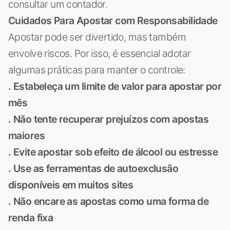
consultar um contador.
Cuidados Para Apostar com Responsabilidade
Apostar pode ser divertido, mas também
envolve riscos. Por isso, é essencial adotar
algumas práticas para manter o controle:
. Estabeleça um limite de valor para apostar por
mês
. Não tente recuperar prejuízos com apostas
maiores
. Evite apostar sob efeito de álcool ou estresse
. Use as ferramentas de autoexclusão
disponíveis em muitos sites
. Não encare as apostas como uma forma de
renda fixa