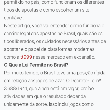
permitido no país, como funcionam os diferentes
tipos de apostas e como escolher um site
confiável.
Neste artigo, você vai entender como funciona o
cenário legal das apostas no Brasil, quais são os
tipos liberados, os cuidados necessários antes de
apostar e o papel de plataformas modernas
como a
tt999
nesse mercado em expansão.
O Que a Lei Permite no Brasil?
Por muito tempo, o Brasil teve uma posição rígida
em relação aos jogos de azar. O Decreto-Lei nº
3.688/1941, que ainda está em vigor, proíbe
atividades em que o resultado dependa
unicamente da sorte. Isso inclui jogos como