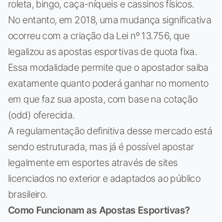
roleta, bingo, caça-níqueis e cassinos físicos.
No entanto, em 2018, uma mudança significativa
ocorreu com a criação da Lei nº 13.756, que
legalizou as apostas esportivas de quota fixa.
Essa modalidade permite que o apostador saiba
exatamente quanto poderá ganhar no momento
em que faz sua aposta, com base na cotação
(odd) oferecida.
A regulamentação definitiva desse mercado está
sendo estruturada, mas já é possível apostar
legalmente em esportes através de sites
licenciados no exterior e adaptados ao público
brasileiro.
Como Funcionam as Apostas Esportivas?