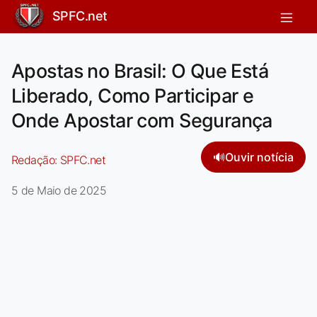
SPFC.net
Apostas no Brasil: O Que Está
Liberado, Como Participar e
Onde Apostar com Segurança
🔊
Ouvir notícia
Redação:
SPFC.net
5 de Maio de 2025