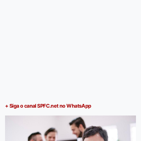
+ Siga o canal SPFC.net no WhatsApp