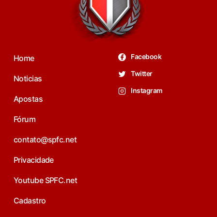
Facebook
Home
Twitter
Noticias
Instagram
Apostas
Fórum
contato@spfc.net
Privacidade
Youtube SPFC.net
Cadastro