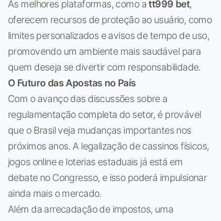
As melhores plataformas, como a
tt999 bet
,
oferecem recursos de proteção ao usuário, como
limites personalizados e avisos de tempo de uso,
promovendo um ambiente mais saudável para
quem deseja se divertir com responsabilidade.
O Futuro das Apostas no País
Com o avanço das discussões sobre a
regulamentação completa do setor, é provável
que o Brasil veja mudanças importantes nos
próximos anos. A legalização de cassinos físicos,
jogos online e loterias estaduais já está em
debate no Congresso, e isso poderá impulsionar
ainda mais o mercado.
Além da arrecadação de impostos, uma