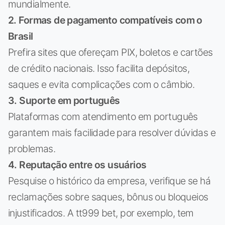
mundialmente.
2. Formas de pagamento compatíveis com o
Brasil
Prefira sites que ofereçam PIX, boletos e cartões
de crédito nacionais. Isso facilita depósitos,
saques e evita complicações com o câmbio.
3. Suporte em português
Plataformas com atendimento em português
garantem mais facilidade para resolver dúvidas e
problemas.
4. Reputação entre os usuários
Pesquise o histórico da empresa, verifique se há
reclamações sobre saques, bônus ou bloqueios
injustificados. A tt999 bet, por exemplo, tem