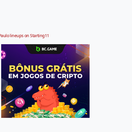
Paulo lineups on Starting11
Jogue com responsabilidade. 18+