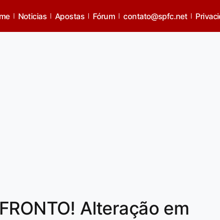
me
Noticias
Apostas
Fórum
contato@spfc.net
Privac
RONTO! Alteração em