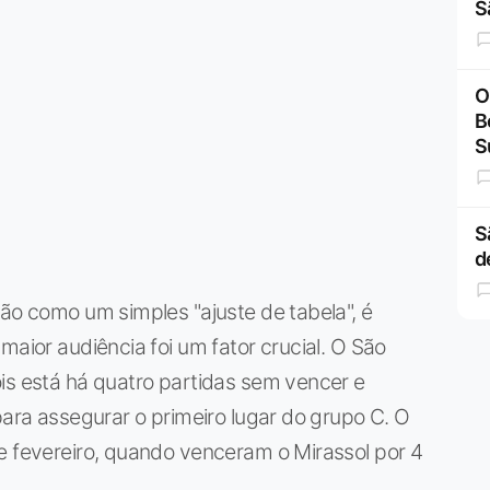
S
O
B
S
S
d
ção como um simples "ajuste de tabela", é
maior audiência foi um fator crucial. O São
is está há quatro partidas sem vencer e
para assegurar o primeiro lugar do grupo C. O
e fevereiro, quando venceram o Mirassol por 4