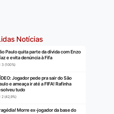
idas Notícias
ão Paulo quita parte da dívida com Enzo
íaz e evita denúncia à Fifa
3 (100%)
ÍDEO: Jogador pede pra sair do São
aulo e ameaça ir até a FIFA! Rafinha
esolveu tudo
2 (42,9%)
ragédia! Morre ex-jogador da base do